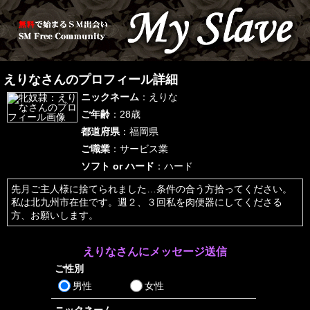
えりなさんのプロフィール詳細
ニックネーム
：えりな
ご年齢
：28歳
都道府県
：福岡県
ご職業
：サービス業
ソフト or ハード
：ハード
先月ご主人様に捨てられました…条件の合う方拾ってください。
私は北九州市在住です。週２、３回私を肉便器にしてくださる
方、お願いします。
えりなさんにメッセージ送信